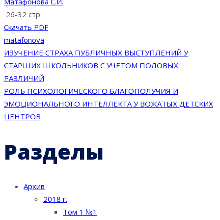
Матафонова С.И.
26-32 стр.
Скачать PDF
matafonova
Навигация
ИЗУЧЕНИЕ СТРАХА ПУБЛИЧНЫХ ВЫСТУПЛЕНИЙ У
СТАРШИХ ШКОЛЬНИКОВ С УЧЕТОМ ПОЛОВЫХ
по
РАЗЛИЧИЙ
РОЛЬ ПСИХОЛОГИЧЕСКОГО БЛАГОПОЛУЧИЯ И
записям
ЭМОЦИОНАЛЬНОГО ИНТЕЛЛЕКТА У ВОЖАТЫХ ДЕТСКИХ
ЦЕНТРОВ
Разделы
Архив
2018 г.
Том 1 №1