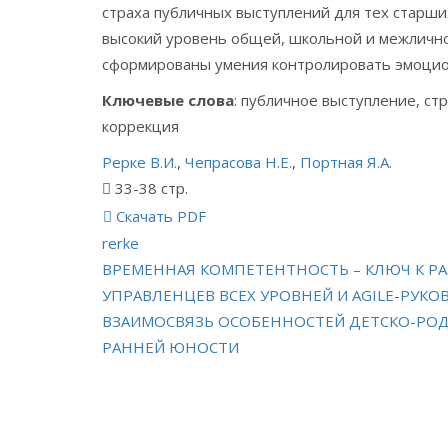
страха публичных выступлений для тех старш
высокий уровень общей, школьной и межличнос
сформированы умения контролировать эмоциона
Ключевые слова
: публичное выступление, ст
коррекция
Рерке В.И.
,
Чепрасова Н.Е.
,
Портная Я.А.
33-38 стр.
Скачать PDF
rerke
Навигация
ВРЕМЕННАЯ КОМПЕТЕНТНОСТЬ – КЛЮЧ К 
УПРАВЛЕНЦЕВ ВСЕХ УРОВНЕЙ И AGILE-РУК
по
ВЗАИМОСВЯЗЬ ОСОБЕННОСТЕЙ ДЕТСКО-РОД
РАННЕЙ ЮНОСТИ
записям