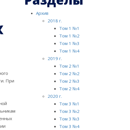
Архив
2018 г.
Х
Том 1 №1
Том 1 №2
Том 1 №3
Том 1 №4
2019 г.
Том 2 №1
ного
Том 2 №2
ти. При
Том 2 №3
Том 2 №4
2020 г.
ной
Том 3 №1
льникам
Том 3 №2
ченных
Том 3 №3
ции
Том 3 №4