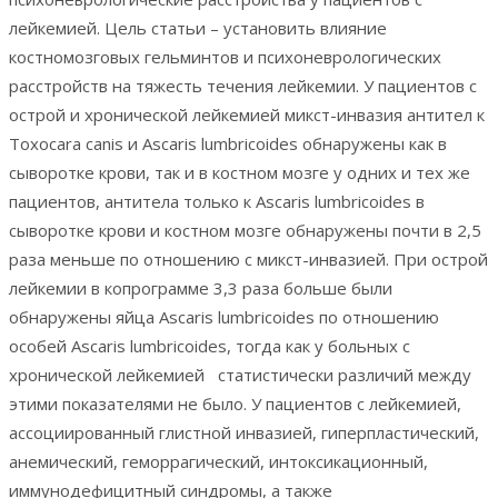
лейкемией. Цель статьи – установить влияние
костномозговых гельминтов и психоневрологических
расстройств на тяжесть течения лейкемии. У пациентов с
острой и хронической лейкемией микст-инвазия антител к
Toxocara canis и Ascaris lumbricoides обнаружены как в
сыворотке крови, так и в костном мозге у одних и тех же
пациентов, антитела только к Ascaris lumbricoides в
сыворотке крови и костном мозге обнаружены почти в 2,5
раза меньше по отношению с микст-инвазией. При острой
лейкемии в копрограмме 3,3 раза больше были
обнаружены яйца Ascaris lumbricoides по отношению
особей Ascaris lumbricoides, тогда как у больных с
хронической лейкемией статистически различий между
этими показателями не было. У пациентов с лейкемией,
ассоциированный глистной инвазией, гиперпластический,
анемический, геморрагический, интоксикационный,
иммунодефицитный синдромы, а также