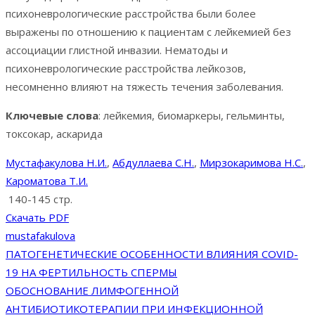
психоневрологические расстройства были более
выражены по отношению к пациентам с лейкемией без
ассоциации глистной инвазии. Нематоды и
психоневрологические расстройства лейкозов,
несомненно влияют на тяжесть течения заболевания.
Ключевые слова
: лейкемия, биомаркеры, гельминты,
токсокар, аскарида
Мустафакулова Н.И.
,
Абдуллаева С.Н.
,
Мирзокаримова Н.С.
,
Кароматова Т.И.
140-145 стр.
Скачать PDF
mustafakulova
Навигация
ПАТОГЕНЕТИЧЕСКИЕ ОСОБЕННОСТИ ВЛИЯНИЯ COVID-
19 НА ФЕРТИЛЬНОСТЬ СПЕРМЫ
по
ОБОСНОВАНИЕ ЛИМФОГЕННОЙ
АНТИБИОТИКОТЕРАПИИ ПРИ ИНФЕКЦИОННОЙ