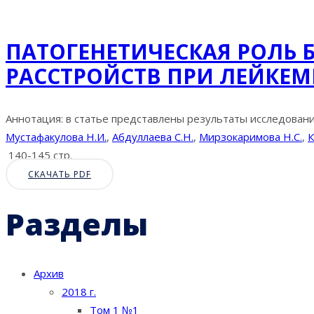
ПАТОГЕНЕТИЧЕСКАЯ РОЛЬ
РАССТРОЙСТВ ПРИ ЛЕЙКЕ
Аннотация: в статье представлены результаты исследовани
Мустафакулова Н.И.
,
Абдуллаева С.Н.
,
Мирзокаримова Н.С.
,
К
140-145 стр.
СКАЧАТЬ PDF
Разделы
Архив
2018 г.
Том 1 №1