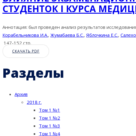
СТУДЕНТОК I КУРСА МЕДИ
Аннотация: был проведен анализ результатов исследования 
Корабельникова И.А.
,
Жумабаева Б.С.
,
Яблочкина Е.С.
,
Салехов
147-152 стр.
СКАЧАТЬ PDF
Разделы
Архив
2018 г.
Том 1 №1
Том 1 №2
Том 1 №3
Том 1 №4