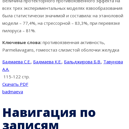
Величина протекторного противоязвенного эффекта на
всех трех экспериментальных моделях язвообразования
была статистически значимой и составила: на этаноловой
модели – 77,4%, на стрессорной – 83,3%, при перевязке
пилоруса – 81%.
Ключевые слова:
противоязвенная активность,
Parmeliavagans, гомеостаз слизистой оболочки желудка
Бадмаева С.Е.
,
Бадмаева К.Е.
,
Бальджирова Б.В.
,
Тавунова
А.А.
115-122 стр.
Скачать PDF
badmaeva
Навигация по
записям