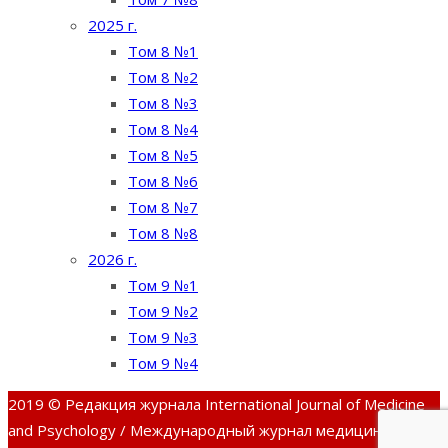
2025 г.
Том 8 №1
Том 8 №2
Том 8 №3
Том 8 №4
Том 8 №5
Том 8 №6
Том 8 №7
Том 8 №8
2026 г.
Том 9 №1
Том 9 №2
Том 9 №3
Том 9 №4
2019 © Редакция журнала International Journal of Medicine
and Psychology / Международный журнал медицины и