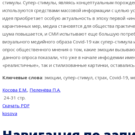
стимулы. Супер-стимулы, являясь концептуальным порожде
используются средствами массовой информации с целью ус
идея приобретает особую актуальность в эпоху первой «и
карантинных мер, медиа становятся для общества практич
шума повышается, и СМИ испытывают еще большую потребно
визуального медийного образа Covid-19 как супер-стимула
опрос общественного мнения о том, какие эмоции вызываю
данного опроса показали, что уже в начале инфодемии име
«реалистичные», так и стилизованные картинки, оставалис
Ключевые слова
: эмоции, супер-стимул, страх, Covid-19, 
Косова Е.М.
,
Пеленёва П.А.
24-31 стр.
Скачать PDF
kosova
Навигация по зап