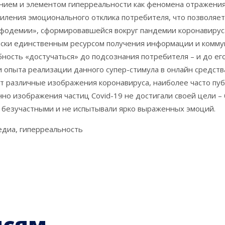
нием и элементом гиперреальности как феномена отражения
иления эмоционального отклика потребителя, что позволяе
нфодемии», сформировавшейся вокруг пандемии коронавируса
ески единственным ресурсом получения информации и комму
сть «достучаться» до подсознания потребителя – и до его
 и опыта реализации данного супер-стимула в онлайн средст
т различные изображения коронавируса, наиболее часто пу
нно изображения частиц Covid-19 не достигали своей цели –
ь безучастными и не испытывали ярко выраженных эмоций.
медиа, гиперреальность
исям