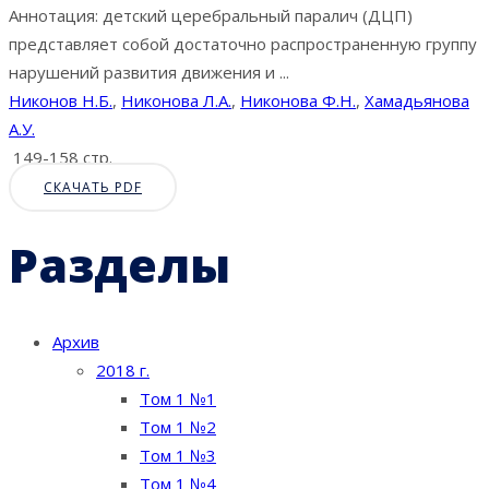
Аннотация: детский церебральный паралич (ДЦП)
представляет собой достаточно распространенную группу
нарушений развития движения и ...
Никонов Н.Б.
,
Никонова Л.А.
,
Никонова Ф.Н.
,
Хамадьянова
А.У.
149-158 стр.
СКАЧАТЬ PDF
Разделы
Архив
2018 г.
Том 1 №1
Том 1 №2
Том 1 №3
Том 1 №4