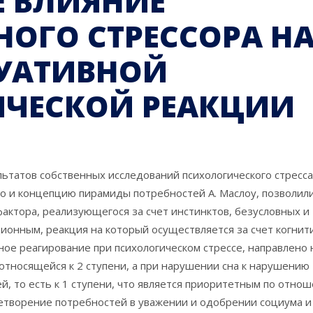
Е ВЛИЯНИЕ
ОГО СТРЕССОРА Н
ТУАТИВНОЙ
ЧЕСКОЙ РЕАКЦИИ
льтатов собственных исследований психологического стресса
го и концепцию пирамиды потребностей А. Маслоу, позволил
актора, реализующегося за счет инстинктов, безусловных и
ионным, реакция на который осуществляется за счет когнит
ое реагирование при психологическом стрессе, направлено 
относящейся к 2 ступени, а при нарушении сна к нарушению
, то есть к 1 ступени, что является приоритетным по отно
етворение потребностей в уважении и одобрении социума и