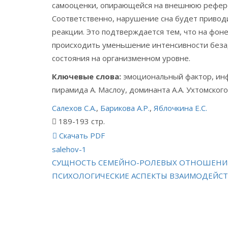
самооценки, опирающейся на внешнюю референ
Соответственно, нарушение сна будет привод
реакции. Это подтверждается тем, что на фоне
происходить уменьшение интенсивности безад
состояния на организменном уровне.
Ключевые слова:
эмоциональный фактор, инф
пирамида А. Маслоу, доминанта А.А. Ухтомског
Салехов С.А.
,
Барикова А.Р.
,
Яблочкина Е.С.
189-193 стр.
Скачать PDF
salehov-1
Навигация
СУЩНОСТЬ СЕМЕЙНО-РОЛЕВЫХ ОТНОШЕНИЙ
ПСИХОЛОГИЧЕСКИЕ АСПЕКТЫ ВЗАИМОДЕЙСТ
по
записям