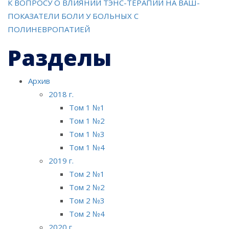
К ВОПРОСУ О ВЛИЯНИИ ТЭНС-ТЕРАПИИ НА ВАШ-
записям
ПОКАЗАТЕЛИ БОЛИ У БОЛЬНЫХ С
ПОЛИНЕВРОПАТИЕЙ
Разделы
Архив
2018 г.
Том 1 №1
Том 1 №2
Том 1 №3
Том 1 №4
2019 г.
Том 2 №1
Том 2 №2
Том 2 №3
Том 2 №4
2020 г.