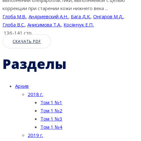
выполнении блефаропластики, выполняемой с целью
коррекции при старении кожи нижнего века ...
Глоба М.В.
,
Андриевский А.Н.
,
Бага Д.К.
,
Онгаров М.Д.
,
Глоба В.С.
,
Анисимова Т.А.
,
Косянчук Е.П.
136-141 стр.
СКАЧАТЬ PDF
Разделы
Архив
2018 г.
Том 1 №1
Том 1 №2
Том 1 №3
Том 1 №4
2019 г.