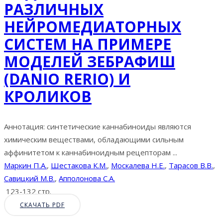
РАЗЛИЧНЫХ
НЕЙРОМЕДИАТОРНЫХ
СИСТЕМ НА ПРИМЕРЕ
МОДЕЛЕЙ ЗЕБРАФИШ
(DANIO RERIO) И
КРОЛИКОВ
Аннотация: синтетические каннабиноиды являются
химическим веществами, обладающими сильным
аффинитетом к каннабиноидным рецепторам ...
Маркин П.А.
,
Шестакова К.М.
,
Москалева Н.Е.
,
Тарасов В.В.
,
Савицкий М.В.
,
Апполонова С.А.
123-132 стр.
СКАЧАТЬ PDF