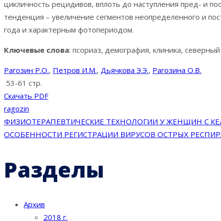
цикличность рецидивов, вплоть до наступления пред- и по
тенденция – увеличение сегментов неопределенного и по
года и характерным фотопериодом.
Ключевые слова
: псориаз, демография, клиника, северный
Рагозин Р.О.
,
Петров И.М.
,
Дьячкова Э.Э.
,
Рагозина О.В.
53-61 стр.
Скачать PDF
ragozin
Навигация
ФИЗИОТЕРАПЕВТИЧЕСКИЕ ТЕХНОЛОГИИ У ЖЕНЩИН С К
ОСОБЕННОСТИ РЕГИСТРАЦИИ ВИРУСОВ ОСТРЫХ РЕСПИ
по
Разделы
записям
Архив
2018 г.