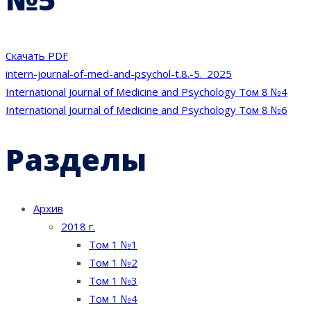
Скачать PDF
intern-journal-of-med-and-psychol-t.8.-5._2025
Навигация
International Journal of Medicine and Psychology Том 8 №4
International Journal of Medicine and Psychology Том 8 №6
по
Разделы
записям
Архив
2018 г.
Том 1 №1
Том 1 №2
Том 1 №3
Том 1 №4