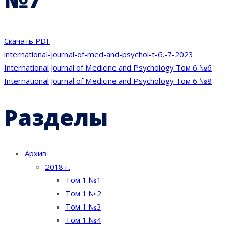
Скачать PDF
international-journal-of-med-and-psychol-t-6.-7-2023
Навигация
International Journal of Medicine and Psychology Том 6 №6
International Journal of Medicine and Psychology Том 6 №8
по
Разделы
записям
Архив
2018 г.
Том 1 №1
Том 1 №2
Том 1 №3
Том 1 №4